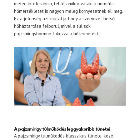
meleg intolerancia, tehát amikor valaki a normális
hőmérsékletet is nagyon meleg környezetnek éli meg.
Ez a jelenség azt mutatja, hogy a szervezet belső
hőháztartása felborul, mivel a túl sok
pajzsmirigyhormon fokozza a hőtermelést.
A pajzsmirigy túlműködés leggyakoribb tünetei
A pajzsmirigy túlműködés klasszikus tünetei közé