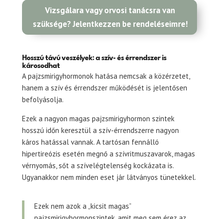
Vizsgálara vagy orvosi tanácsra van
szüksége? Jelentkezzen be rendeléseimre!
Hosszú távú veszélyek: a szív- és érrendszer is
károsodhat
A pajzsmirigyhormonok hatása nemcsak a közérzetet,
hanem a szív és érrendszer működését is jelentősen
befolyásolja.
Ezek a nagyon magas pajzsmirigyhormon szintek
hosszú időn keresztül a szív-érrendszerre nagyon
káros hatással vannak. A tartósan fennálló
hipertireózis esetén megnő a szívritmuszavarok, magas
vérnyomás, sőt a szívelégtelenség kockázata is.
Ugyanakkor nem minden eset jár látványos tünetekkel.
Ezek nem azok a „kicsit magas”
pajzsmirigyhormonszintek, amit meg sem érez az