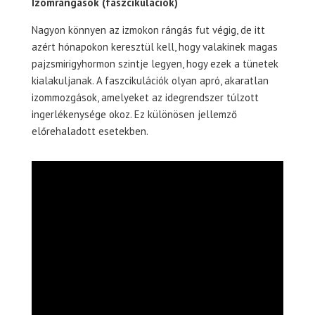
Izomrángások (faszcikulációk)
Nagyon könnyen az izmokon rángás fut végig, de itt
azért hónapokon keresztül kell, hogy valakinek magas
pajzsmirigyhormon szintje legyen, hogy ezek a tünetek
kialakuljanak. A faszcikulációk olyan apró, akaratlan
izommozgások, amelyeket az idegrendszer túlzott
ingerlékenysége okoz. Ez különösen jellemző
előrehaladott esetekben.