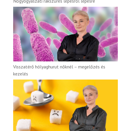
Nőgyógyászati rákszűrés lépésről lépésre
Visszatérő hólyaghurut nőknél – megelőzés és
kezelés