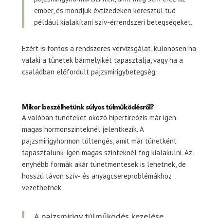
ember, és mondjuk évtizedeken keresztül tud
például kialakítani szív-érrendszeri betegségeket.
Ezért is fontos a rendszeres vérvizsgálat, különösen ha
valaki a tünetek bármelyikét tapasztalja, vagy ha a
családban előfordult pajzsmirigybetegség.
Mikor beszélhetünk súlyos túlműködésről?
A valóban tüneteket okozó hipertireózis már igen
magas hormonszinteknél jelentkezik. A
pajzsmirigyhormon túltengés, amit már tünetként
tapasztalunk, igen magas szinteknél fog kialakulni. Az
enyhébb formák akár tünetmentesek is lehetnek, de
hosszú távon szív- és anyagcsereproblémákhoz
vezethetnek.
A pajzsmirigy túlműködés kezelése