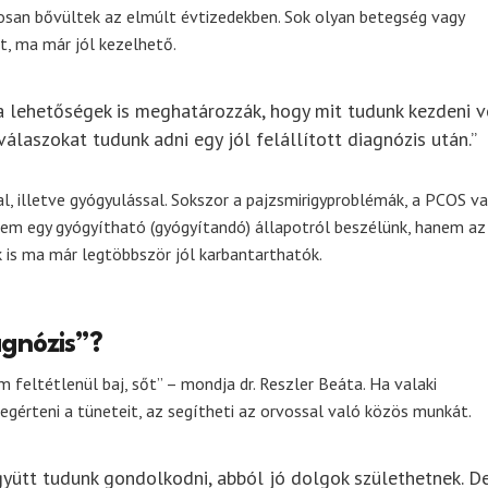
san bővültek az elmúlt évtizedekben. Sok olyan betegség vagy
t, ma már jól kezelhető.
a lehetőségek is meghatározzák, hogy mit tudunk kezdeni v
laszokat tudunk adni egy jól felállított diagnózis után.”
, illetve gyógyulással. Sokszor a pajzsmirigyproblémák, a PCOS va
m egy gyógyítható (gyógyítandó) állapotról beszélünk, hanem az
 is ma már legtöbbször jól karbantarthatók.
agnózis”?
 feltétlenül baj, sőt” – mondja dr. Reszler Beáta. Ha valaki
egérteni a tüneteit, az segítheti az orvossal való közös munkát.
gyütt tudunk gondolkodni, abból jó dolgok születhetnek. D