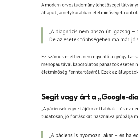
A modern orvostudomány lehetőségei látványo
állapot, amely korábban életminőséget rontot
„A diagnózis nem abszolút igazság – 
De az esetek többségében ma már jó vá
Ez számos esetben nem egyenlő a gyógyítással
menopauzával kapcsolatos panaszok esetén ne
életminőség fenntartásáról. Ezek az állapotok
Segít vagy árt a „Google-di
„A páciensek egyre tájékozottabbak – és ez nem
tudatosan, jó forrásokat használva próbálja m
„A páciens is nyomozni akar – és ha e