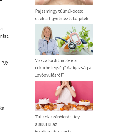
-
Pajzsmirigy túlműködés:
ezek a figyelmeztető jelek
ig
onlat
Visszafordítható-e a
 egy
cukorbetegség? Az igazság a
„gyógyulásról”
nka
Túl sok szénhidrát: így
alakul ki az
inzulinrezisztencia