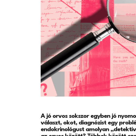
A jó orvos sokszor egyben jó nyomoz
választ, okot, diagnózist egy prob
endokrinológust amolyan „detektív