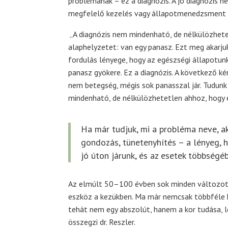
problémának – ez a diagnózis. A jó diagnózis 
megfelelő kezelés vagy állapotmenedzsment 
„A diagnózis nem mindenható, de nélkülözhetet
alaphelyzetet: van egy panasz. Ezt meg akarju
fordulás lényege, hogy az egészségi állapotunka
panasz gyökere. Ez a diagnózis. A következő k
nem betegség, mégis sok panasszal jár. Tudunk 
mindenható, de nélkülözhetetlen ahhoz, hogy e
Ha már tudjuk, mi a probléma neve, akk
gondozás, tünetenyhítés – a lényeg, 
jó úton járunk, és az esetek többségéb
Az elmúlt 50–100 évben sok minden változott
eszköz a kezükben. Ma már nemcsak többféle ke
tehát nem egy abszolút, hanem a kor tudása, l
összegzi dr. Reszler.