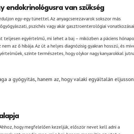
y endokrinológusra van szükség
orduljon egy-egy tünettel. Az anyagcserezavarok sokszor más
őgyógyászati, pszichés vagy akár gasztroenterológiai vonatkozásai 
t teljesen egyértelmű, mi lehet a baj – miközben a páciens hónap
 nem az ő hibája. Az út a helyes diagnózisig gyakran hosszú, és miv
értelműek, szinte természetes, hogy olykor nagy kanyarokkal jutn
aga a gyógyítás, hanem az, hogy valaki egyáltalán eljusson
alapja
hhoz, hogy megfelelően kezeljük, először nevet kell adni a