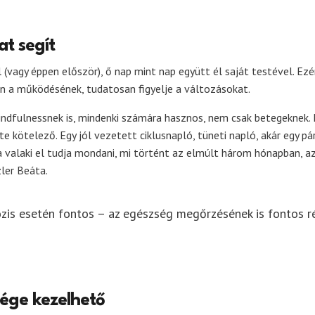
at segít
 (vagy éppen először), ő nap mint nap együtt él saját testével. Ezé
en a működésének, tudatosan figyelje a változásokat.
indfulnessnek is, mindenki számára hasznos, nem csak betegeknek.
te kötelező. Egy jól vezetett ciklusnapló, tüneti napló, akár egy pá
a valaki el tudja mondani, mi történt az elmúlt három hónapban, a
zler Beáta.
zis esetén fontos – az egészség megőrzésének is fontos r
sége kezelhető