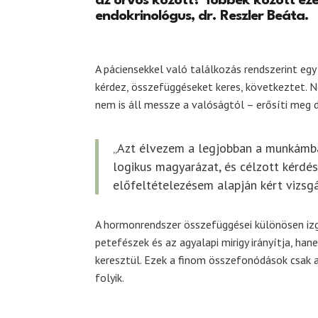
az orvos között? Többek között ez
endokrinológus, dr. Reszler Beáta.
A páciensekkel való találkozás rendszerint eg
kérdez, összefüggéseket keres, következtet. N
nem is áll messze a valóságtól – erősíti meg d
„Azt élvezem a legjobban a munkámban
logikus magyarázat, és célzott kérdése
előfeltételezésem alapján kért vizsgá
A hormonrendszer összefüggései különösen izg
petefészek és az agyalapi mirigy irányítja, ha
keresztül. Ezek a finom összefonódások csak 
folyik.