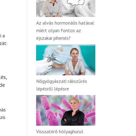
Az alvás hormonális hatásai:
miért olyan fontos az
i a
éjszakai pihenés?
zát:
és,
Nőgyógyászati rákszűrés
 de
lépésről lépésre
más
zis
Visszatérő hólyaghurut