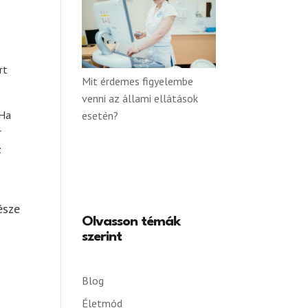
rt
Mit érdemes figyelembe
venni az állami ellátások
 Ha
esetén?
r
z
észe
Olvasson témák
szerint
Blog
Életmód