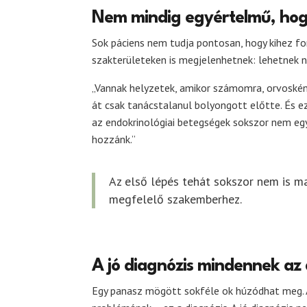
Nem mindig egyértelmű, hog
Sok páciens nem tudja pontosan, hogy kihez f
szakterületeken is megjelenhetnek: lehetnek n
„Vannak helyzetek, amikor számomra, orvoskén
át csak tanácstalanul bolyongott előtte. És ez
az endokrinológiai betegségek sokszor nem egy
hozzánk.”
Az első lépés tehát sokszor nem is m
megfelelő szakemberhez.
A jó diagnózis mindennek az 
Egy panasz mögött sokféle ok húzódhat meg. A