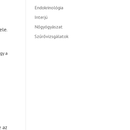
Endokrinológia
Interjú
Nőgyógyászat
ele.
Szűrővizsgálatok
gy a
e az