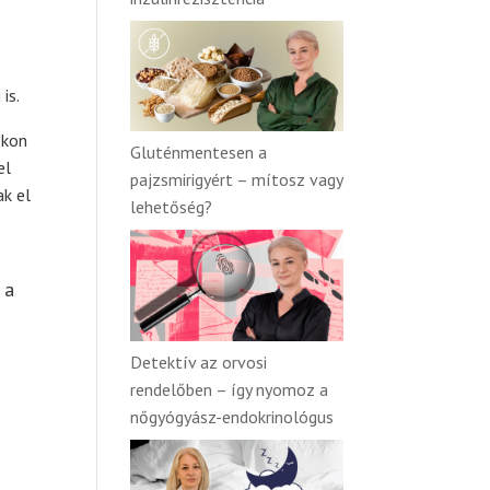
is.
okon
Gluténmentesen a
el
pajzsmirigyért – mítosz vagy
ak el
lehetőség?
 a
Detektív az orvosi
rendelőben – így nyomoz a
nőgyógyász-endokrinológus