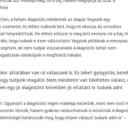
nemcsak azt mondja meg, mi a baj, hanem megnyitja az utat a
felé.
len, a helyes diagnózis mindennek az alapja. Vegyünk egy
k szüntetni, és ehhez tudnunk kell, hogy mi okozza. Az orvoshoz
t helyreállítsuk. De ehhez először is meg kell nevezni, mi a baj, m
érdés, hogy tudunk-e ezen változtatni. Vegyünk példának a menopau
segíteni, de nem tudjuk visszacsinálni. A diagnózis tehát nem
gyáltalán elinduljunk a megfelelő irányba.
or általában van rá válaszunk is. Ez lehet gyógyítás, kezel
hogy tudjunk reagálni. Nem mindenre van tökéletes válasz,
en egy jó diagnózist követően jó ellátást is tudunk adni.
. Ugyanazt a diagnózist régen másképp kezelték, mert nem volt 
zelés létezik, hanem gyakran választhatunk is közöttük. A diagnó
ehetőségei határozzák meg, hogy milyen választ tudunk adni rá” –