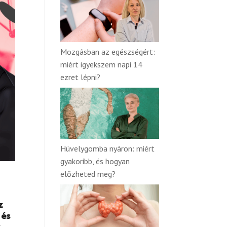
Mozgásban az egészségért:
miért igyekszem napi 14
ezret lépni?
Hüvelygomba nyáron: miért
gyakoribb, és hogyan
előzheted meg?
z
 és