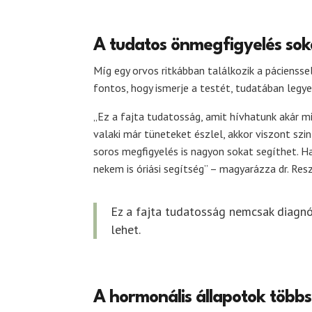
A tudatos önmegfigyelés sok
Míg egy orvos ritkábban találkozik a pácienssel
fontos, hogy ismerje a testét, tudatában legy
„Ez a fajta tudatosság, amit hívhatunk akár m
valaki már tüneteket észlel, akkor viszont szin
soros megfigyelés is nagyon sokat segíthet. H
nekem is óriási segítség” – magyarázza dr. Res
Ez a fajta tudatosság nemcsak diagnó
lehet.
A hormonális állapotok több