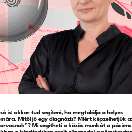
ó is: akkor tud segíteni, ha megtalálja a helyes
lémára.
Mitől jó egy diagnózis? Miért képzelhetjük a
orvosnak”? Mi segítheti a közös munkát a páciens